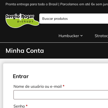
Pronta entrega para todo o Brasil | Parcelamos em até 6x sem jur
Humbucker
Stratoc
Minha Conta
Entrar
Nome de usuário ou e-mail
*
Senha
*