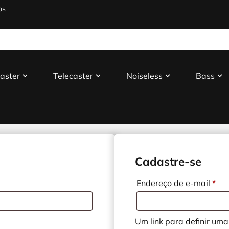
os
aster
Telecaster
Noiseless
Bass
Cadastre-se
Endereço de e-mail
*
Um link para definir um