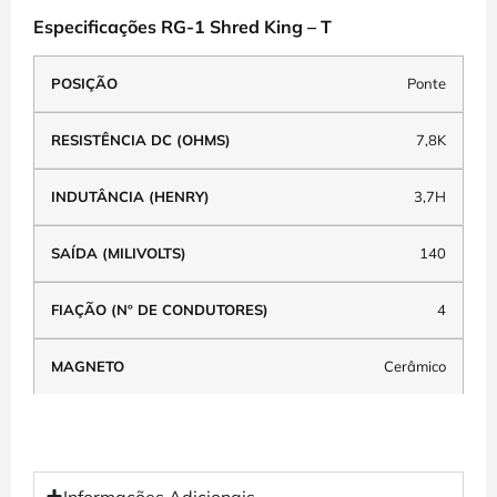
Especificações RG-1 Shred King – T
Ponte
7,8K
3,7H
140
4
Cerâmico
Informações Adicionais