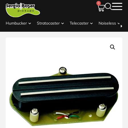
0
Humbucker
Stratocaster
Telecaster
Noiseless