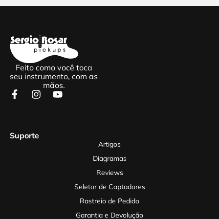
Feito como você toca
seu instrumento, com as
mãos.
Suporte
Artigos
Diagramas
Reviews
Seletor de Captadores
Rastreio de Pedido
Garantia e Devolução