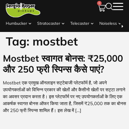
0
Humbucker
Stratocaster
Telecaster
Noiseless
Tag:
mostbet
Mostbet स्वागत बोनस: ₹25,000
और 250 फ्री स्पिन्स कैसे पाएं?
Mostbet एक प्रमुख ऑनलाइन सट्टेबाजी प्लेटफॉर्म है, जो अपने
उपयोगकर्ताओं को विभिन्न प्रकार की खेलों और कैसीनो खेलों पर सट्टा लगाने
का अवसर प्रदान करता है। इस प्लेटफॉर्म पर नए उपयोगकर्ताओं के लिए एक
आकर्षक स्वागत बोनस ऑफर किया जाता है, जिसमें ₹25,000 तक का बोनस
और 250 फ्री स्पिन्स शामिल हैं। इस लेख में […]