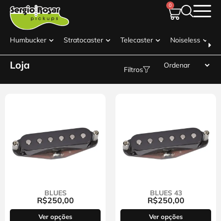
0
Humbucker
Stratocaster
Telecaster
Noiseless
Loja
Filtros
BLUES
BLUES 43
R$
250,00
R$
250,00
Ver opções
Ver opções